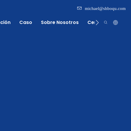
michael@shboqu.com
ación
Caso
Sobre Nosotros
Centro De Inform