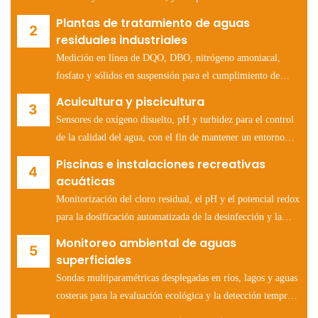
(Directiva de Agua Potable de la UE, Ley de Agua Potable
Plantas de tratamiento de aguas
Segura de la EPA de EE. UU.).
residuales industriales
Medición en línea de DQO, DBO, nitrógeno amoniacal,
fosfato y sólidos en suspensión para el cumplimiento de
permisos y la optimización de procesos.
Acuicultura y piscicultura
Sensores de oxígeno disuelto, pH y turbidez para el control
de la calidad del agua, con el fin de mantener un entorno
acuático óptimo para la salud de los peces y los camarones.
Piscinas e instalaciones recreativas
acuáticas
Monitorización del cloro residual, el pH y el potencial redox
para la dosificación automatizada de la desinfección y la
protección de los bañistas.
Monitoreo ambiental de aguas
superficiales
Sondas multiparamétricas desplegadas en ríos, lagos y aguas
costeras para la evaluación ecológica y la detección temprana
de episodios de contaminación.