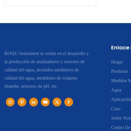
Enlace
BOQU Instrument se centra en el desarrollo y
la producción de analizadores y sensores de
Hogar
calidad del agua, incluidos medidores de
Producto
calidad del agua, medidores de oxígeno
Medidor M
disuelto, sensores de pH, etc.
Agua
Aplicació
Caso
Sobre Nos
Centro De