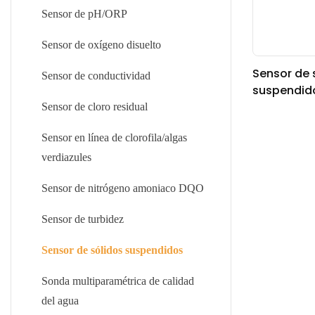
Medidor de conductividad en línea
Sensor de pH/ORP
Medidor industrial de pH/ORP
Sensor de oxígeno disuelto
Sensor de 
Medidor de cloro residual
Sensor de conductividad
suspendido
ZDYG-2087
Analizador de DBO de DQO en
Sensor de cloro residual
línea
Sensor en línea de clorofila/algas
Medidor de turbidez en línea
verdiazules
Calidad del agua multiparámetros
Sensor de nitrógeno amoniaco DQO
Medidor de sólidos suspendido
Sensor de turbidez
Medidor de iones en línea
Sensor de sólidos suspendidos
Medidor de concentración de ácido
Sonda multiparamétrica de calidad
alcalino
del agua