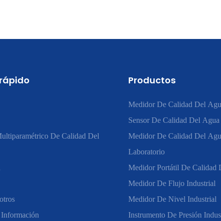
 rápido
Productos
Medidor De Calidad Del Agu
Sensor De Calidad Del Agua
ultiparamétrico De Calidad Del
Medidor De Calidad Del Ag
Laboratorio
n
Medidor Portátil De Calidad
Medidor De Flujo Industrial
otros
Medidor De Nivel Industrial
 Información
Instrumento De Presión Indust