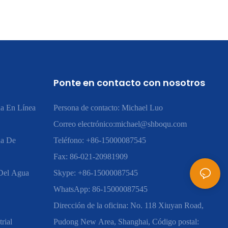
Ponte en contacto con nosotros
a En Línea
Persona de contacto: Michael Luo
Correo electrónico:
michael@shboqu.com
ua De
Teléfono: +86-15000087545
Fax: 86-021-20981909
 Del Agua
Skype: +86-15000087545
WhatsApp: 86-15000087545
Dirección de la oficina: No. 118 Xiuyan Road,
rial
Pudong New Area, Shanghai, Código postal: