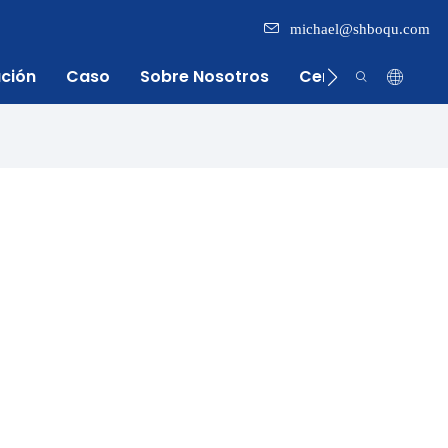
michael@shboqu.com
ación
Caso
Sobre Nosotros
Centro De Inform