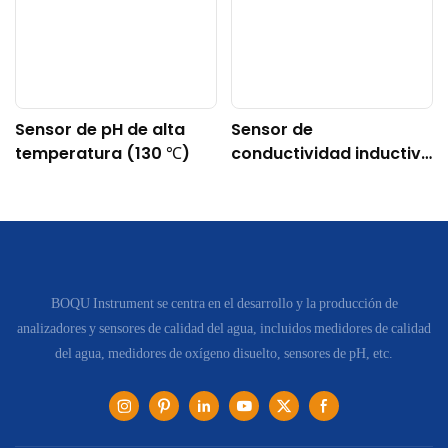
Sensor de pH de alta
Sensor de
temperatura (130 ℃)
conductividad inductivo
digital DDG-DY-04
(apto para altas
temperaturas)
BOQU Instrument se centra en el desarrollo y la producción de
analizadores y sensores de calidad del agua, incluidos medidores de calidad
del agua, medidores de oxígeno disuelto, sensores de pH, etc.