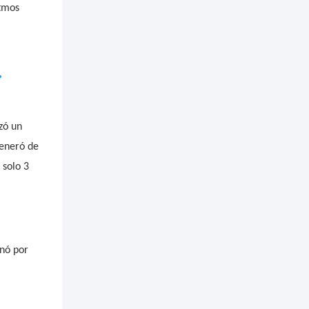
itmos
.
zó un
generó de
 solo 3
inó por