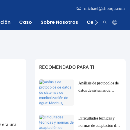
michael@shboqu.com
ación
Caso
Sobre Nosotros
Centro De Inform
RECOMENDADO PARA TI
Análisis de protocolos de
datos de sistemas de
monitorización de agua:
Modbus, RS485, MQTT.
Soluciones de adaptación
Dificultades técnicas y
y depuración.
z era una
normas de adaptación de