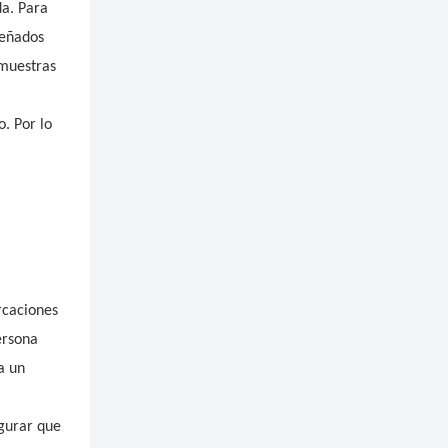
da. Para
señados
 muestras
. Por lo
rcaciones
ersona
a un
egurar que