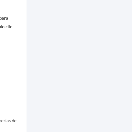
 para
lo clic
berías de