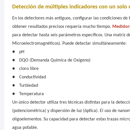
Detección de múltiples indicadores con un solo c
En los detectores más antiguos, configurar las condiciones d
obtener resultados precisos requería mucho tiempo.
Medidore
para detectar hasta seis parámetros específicos. Una matriz
Microelectromagnéticos). Puede detectar simultáneamente:
●
pH
●
DQO (Demanda Química de Oxígeno)
●
cloro libre
●
Conductividad
●
Turbiedad
●
Temperatura
Un único detector utiliza tres técnicas distintas para la detec
(potenciométrica) y dispersión de luz (óptica). El uso de nano
oligoelementos. Su capacidad para detectar estas trazas micro
agua potable.