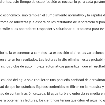
dientes, este tiempo de estabilización es necesario para cada paráme
orro económico, sino también el cumplimiento normativo y la rapidez 
a toma de muestras y la espera de los resultados de laboratorio supo
ermite a los operadores responder y solucionar el problema para evi
orio, la exponemos a cambios. La exposición al aire, las variaciones
n alterar los resultados. Las lecturas in situ eliminan estas probabil
as, los ciclos de autolimpieza automáticos garantizan que el resultad
de calidad del agua solo requieren una pequeña cantidad de aproxim
dad de que los químicos líquidos contenidos se filtren en la muestra y 
esgo de contaminación cruzada. El agua turbia o enturbia se medía e
ra obtener las lecturas, los científicos tenían que diluir el agua, lo 