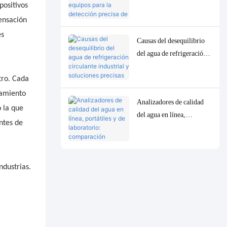
equipos para la detección
positivos
precisa de parámetros
ensación
traza de baja
es
Causas del desequilibrio
concentración en la
del agua de refrigeración
calidad del agua.
circulante industrial y
soluciones precisas de
tro. Cada
control y monitorización.
tamiento
Analizadores de calidad
o la que
del agua en línea,
ntes de
portátiles y de laboratorio:
comparación completa y
casos de uso.
ndustrias.