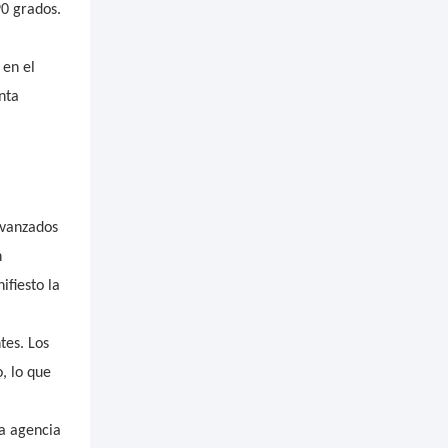
90 grados.
 en el
nta
avanzados
n
ifiesto la
tes. Los
, lo que
na agencia