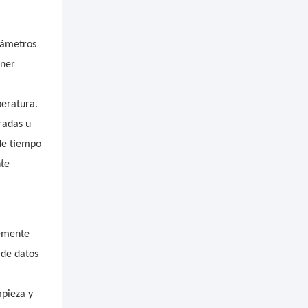
rámetros
ener
peratura.
radas u
de tiempo
nte
temente
 de datos
pieza y