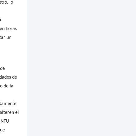
tro, lo
de
nen horas
tar un
 de
idades de
o de la
adamente
alteren el
n NTU
que