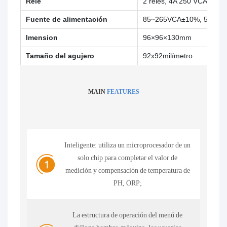
Relé
2 relés, 4A 250 VCA, 4A 
Fuente de alimentación
85~265VCA±10%, 50±1H
Imension
96×96×130mm
Tamaño del agujero
92x92milímetro
MAIN
FEATURES
Inteligente: utiliza un microprocesador de un
solo chip para completar el valor de
medición y compensación de temperatura de
PH, ORP;
La estructura de operación del menú de