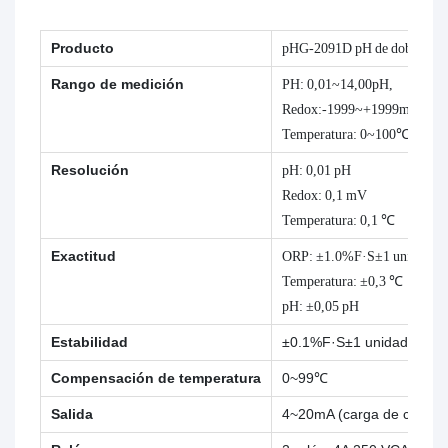
Producto
pHG-2091D pH de doble can
Rango de medición
PH: 0,01~14,00pH,
Redox:-1999~+1999mV
Temperatura: 0~100℃
Resolución
pH: 0,01 pH
Redox: 0,1 mV
Temperatura: 0,1 ℃
Exactitud
ORP: ±1.0%F·S±1 unidad,
Temperatura: ±0,3 ℃
pH: ±0,05 pH
Estabilidad
±0.1%F·S±1 unidad /24h
Compensación de temperatura
0~99℃
Salida
4~20mA (carga de carga