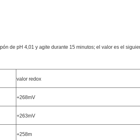
ón de pH 4,01 y agite durante 15 minutos; el valor es el siguie
valor redox
+268mV
+263mV
+258m