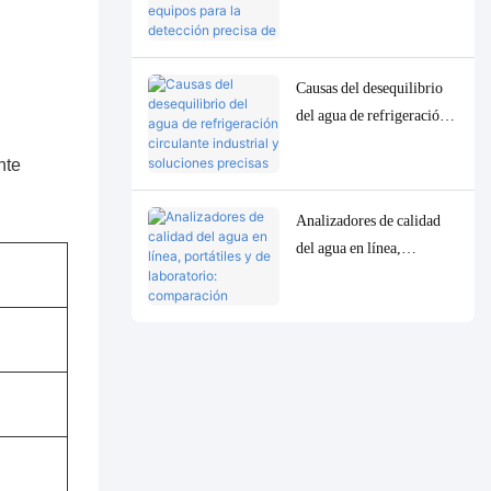
equipos para la detección
precisa de parámetros
traza de baja
Causas del desequilibrio
concentración en la
del agua de refrigeración
calidad del agua.
circulante industrial y
nte
soluciones precisas de
control y monitorización.
Analizadores de calidad
del agua en línea,
portátiles y de laboratorio:
comparación completa y
casos de uso.