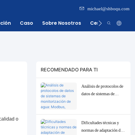
michael@shboqu.com
ación
Caso
Sobre Nosotros
Centro De Inform
RECOMENDADO PARA TI
Análisis de protocolos de
datos de sistemas de
monitorización de agua:
Modbus, RS485, MQTT.
Soluciones de adaptación
calidad o
Dificultades técnicas y
y depuración.
normas de adaptación de