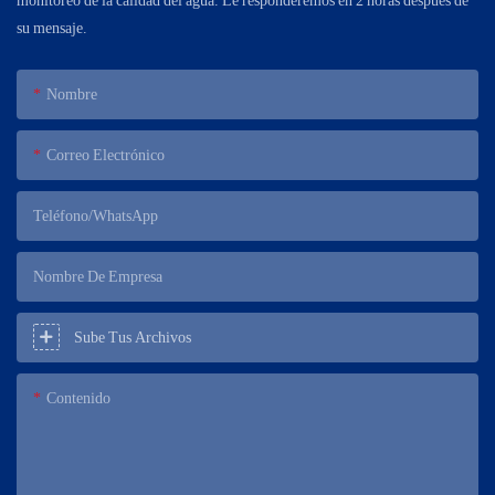
monitoreo de la calidad del agua. Le responderemos en 2 horas después de
su mensaje.
Nombre
Correo Electrónico
Teléfono/WhatsApp
Nombre De Empresa
Sube Tus Archivos
Contenido