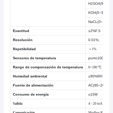
H2SO4(92~10
KOH(0~30.00
NaCL(0~20,00
Exactitud
±2%F.S
Resolución
0.01%;
Repetibilidad
＜1%
Sensores de temperatura
punto1000
Rango de compensación de temperatura
0~180 ℃
Humedad ambiental
≤90%RH (sin c
Fuente de alimentación
AC(85~265) 
Consumo de energía
≤15W
Salida
4 - 20 mA
Comunicación
Modbus RS485