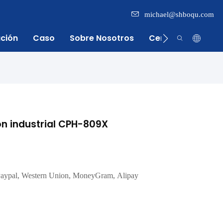
michael@shboqu.com
ación
Caso
Sobre Nosotros
Centro De Inform
ón industrial CPH-809X
, Paypal, Western Union, MoneyGram, Alipay