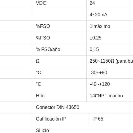
VDC
24
4~20mA
%FSO
1 máximo
%FSO
±0.25
% FSO/año
0.15
Ω
250~1150Ω (para buc
°C
-30~+80
°C
-40~+120
Hilo
1/4”NPT macho
Conector DIN 43650
Calificación IP
IP 65
Silicio