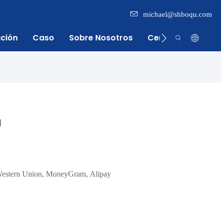
michael@shboqu.com
ación
Caso
Sobre Nosotros
Centro De Inform
H
Western Union, MoneyGram, Alipay