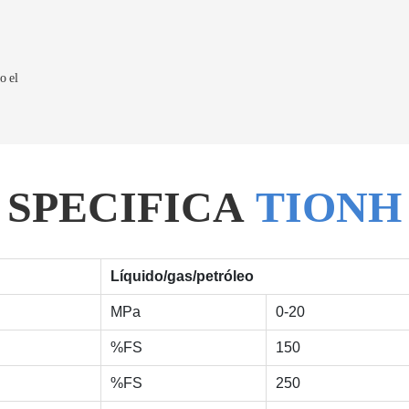
o el
SPECIFICA
TIONH
Líquido/gas/petróleo
MPa
0-20
%FS
150
%FS
250