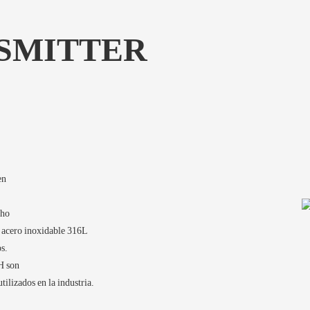
SMITTER
en
cho
e acero inoxidable 316L
s.
H son
tilizados en la industria.