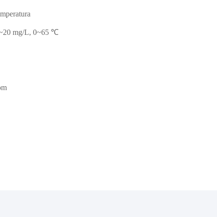
emperatura
 0~20 mg/L, 0~65 ℃
om