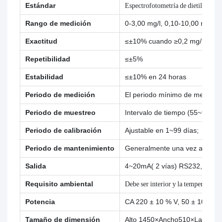
Estándar
Espectrofotometría de dietilditioc
Rango de medición
0-3,00 mg/l, 0,10-10,00 mg/l
Exactitud
≤±10% cuando ≥0,2 mg/L; ≤±0
Repetibilidad
≤±5%
Estabilidad
≤±10% en 24 horas
Periodo de medición
El periodo mínimo de medición 
Periodo de muestreo
Intervalo de tiempo (55~9999m
Periodo de calibración
Ajustable en 1~99 días;
Periodo de mantenimiento
Generalmente una vez al mes 
Salida
4~20mA( 2 vías) RS232,RS48
Requisito ambiental
Debe ser interior y la temperatur
Potencia
CA 220 ± 10 % V, 50 ± 10 % Hz
Tamaño de dimensión
Alto 1450×Ancho510×Largo 4