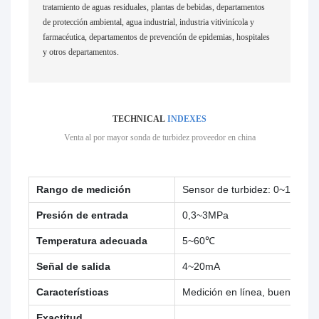
tratamiento de aguas residuales, plantas de bebidas, departamentos
de protección ambiental, agua industrial, industria vitivinícola y
farmacéutica, departamentos de prevención de epidemias, hospitales
y otros departamentos.
TECHNICAL
INDEXES
Venta al por mayor
sonda de turbidez
proveedor en china
Rango de medición
Sensor de turbidez: 0~100 
Presión de entrada
0,3~3MPa
Temperatura adecuada
5~60℃
Señal de salida
4~20mA
Características
Medición en línea, buena estab
Exactitud