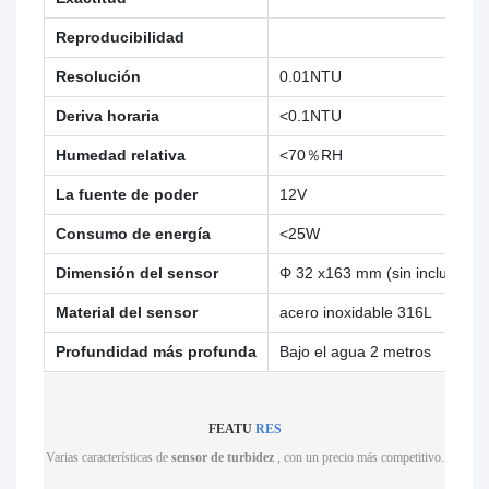
Reproducibilidad
Resolución
0.01NTU
Deriva horaria
<0.1NTU
Humedad relativa
<70％RH
La fuente de poder
12V
Consumo de energía
<25W
Dimensión del sensor
Φ 32 x163 mm (sin incluir el 
Material del sensor
acero inoxidable 316L
Profundidad más profunda
Bajo el agua 2 metros
FEATU
RES
Varias características de
sensor de turbidez
, con un precio más competitivo.