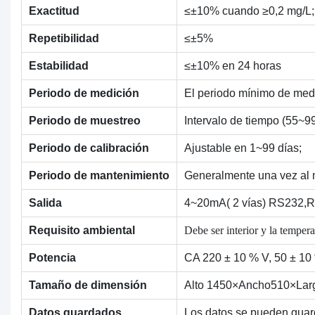
Exactitud
≤±10% cuando ≥0,2 mg/L;
Repetibilidad
≤±5%
Estabilidad
≤±10% en 24 horas
Periodo de medición
El periodo mínimo de medi
Periodo de muestreo
Intervalo de tiempo (55~
Periodo de calibración
Ajustable en 1~99 días;
Periodo de mantenimiento
Generalmente una vez al 
Salida
4~20mA( 2 vías) RS232,
Debe ser interior y la temp
Requisito ambiental
Potencia
CA 220 ± 10 % V, 50 ± 10 
Tamaño de dimensión
Alto 1450×Ancho510×Lar
Datos guardados
Los datos se pueden guar