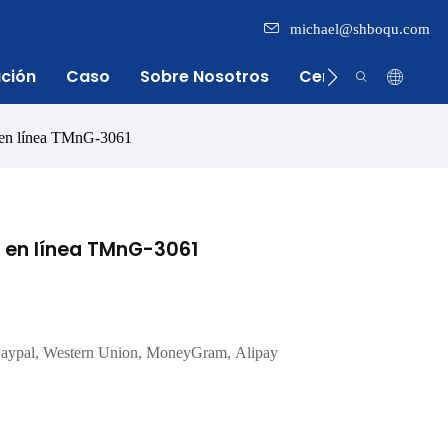
michael@shboqu.com
ación
Caso
Sobre Nosotros
Centro De Inform
l en línea TMnG-3061
 en línea TMnG-3061
, Paypal, Western Union, MoneyGram, Alipay