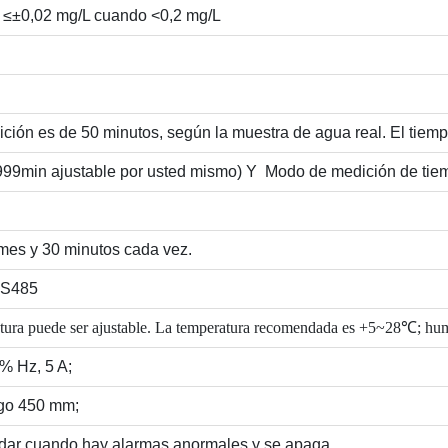
 ≤±0,02 mg/L cuando <0,2 mg/L
ción es de 50 minutos, según la muestra de agua real. El tiemp
9999min ajustable por usted mismo) Y
Modo de medición de tiem
mes y 30 minutos cada vez.
RS485
eratura puede ser ajustable. La temperatura recomendada es +5~28℃; h
% Hz, 5 A;
go 450 mm;
dar cuando hay alarmas anormales y se apaga.