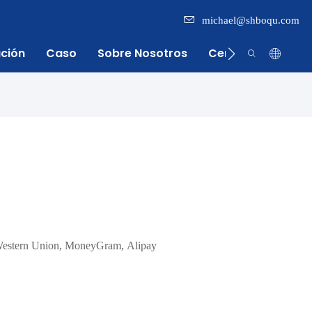
michael@shboqu.com
ación
Caso
Sobre Nosotros
Centro De Inform
Western Union, MoneyGram, Alipay