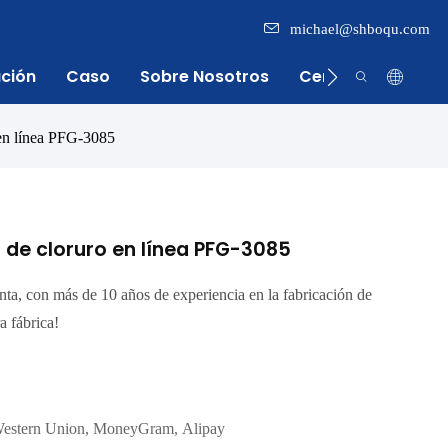
michael@shboqu.com
ación
Caso
Sobre Nosotros
Centro De Inform
 en línea PFG-3085
 de cloruro en línea PFG-3085
enta, con más de 10 años de experiencia en la fabricación de
a fábrica!
Western Union, MoneyGram, Alipay