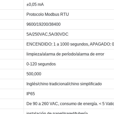
±0,05 mA
Protocolo Modbus RTU
9600/19200/38400
5A/250VAC,5A/30VDC
ENCENDIDO: 1 a 1000 segundos, APAGADO: 0,
limpieza/alarma de período/alarma de error
0-120 segundos
500,000
Inglés/chino tradicional/chino simplificado
IP65
De 90 a 260 VAC, consumo de energía. < 5 Vati
instalación de panel/pared/tubería