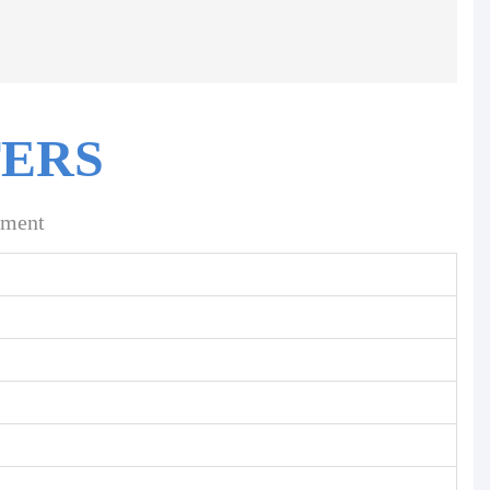
ERS
ument