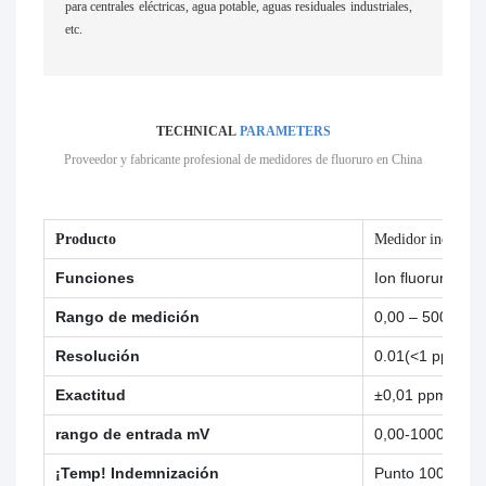
para centrales eléctricas, agua potable, aguas residuales industriales,
etc.
TECHNICAL
PARAMETERS
Proveedor y fabricante profesional de medidores de fluoruro en China
Producto
Medidor industrial
Funciones
Ion fluoruro, F-
Rango de medición
0,00 – 5000 pp
Resolución
0.01(<1 ppm), 0
Exactitud
±0,01 ppm, ±0,
rango de entrada mV
0,00-1000,00 m
¡Temp! Indemnización
Punto 1000/NT