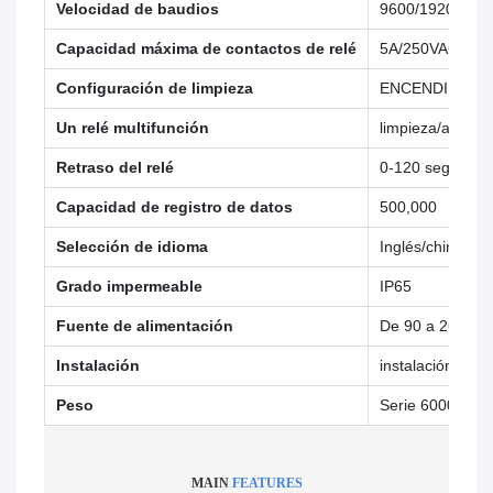
Velocidad de baudios
9600/19200/38
Capacidad máxima de contactos de relé
5A/250VAC,5A/
Configuración de limpieza
ENCENDIDO: 1 a
Un relé multifunción
limpieza/alarma
Retraso del relé
0-120 segundos
Capacidad de registro de datos
500,000
Selección de idioma
Inglés/chino tra
Grado impermeable
IP65
Fuente de alimentación
De 90 a 260 VAC
Instalación
instalación de p
Peso
Serie 6000:0,85
MAIN
FEATURES