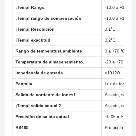
¡Temp! Rango
-10,0 a +130,0
¡Temp! rango de compensación
-10,0 a +130,0
¡Temp! Resolución
0.1℃
¡Temp! exactitud
0.2℃
Rango de temperatura ambiente
0 a +70 ℃
Temperatura de almacenamiento.
-20 a +70 ℃
Impedancia de entrada
>1012Ω
Pantalla
Luz de fondo, m
Salida de corriente de iones1
Aislado, salida
¡Temp! salida actual 2
Aislado, salida
Precisión de salida actual
±0,05 mA
RS485
Protocolo Mod