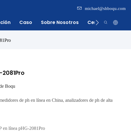
michael@shboqu.com
ación
Caso
Sobre Nosotros
Centro De Inform
81Pro
G-2081Pro
 de Boqu
edidores de ph en línea en China, analizadores de ph de alta
 en línea pHG-2081Pro