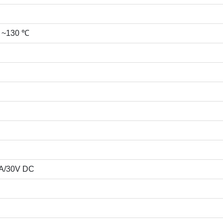
0 ~130 ℃
A/30V DC