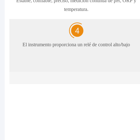
Estable, confiable, preciso, medición continua de pH, ORP y
temperatura.
El instrumento proporciona un relé de control alto/bajo