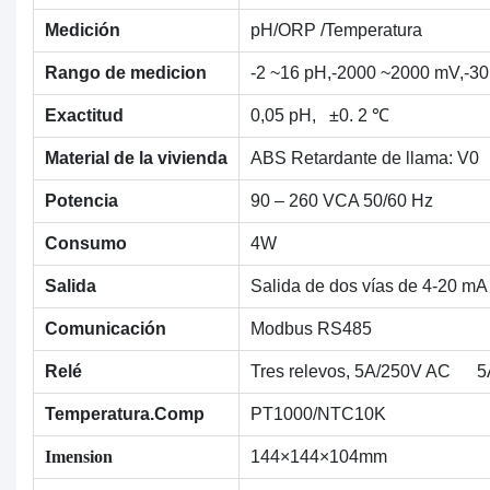
Medición
pH/ORP
/Temperatura
Rango de medicion
-2 ~16 pH,-2000 ~2000 mV,-3
Exactitud
0,05 pH,
±0.
2
℃
Material de la vivienda
ABS Retardante de llama: V0
Potencia
90 – 260 VCA 50/60 Hz
Consumo
4W
Salida
Salida de dos vías de 4-20 mA
Comunicación
Modbus RS485
Relé
Tres relevos,
5A/250V AC 5
Temperatura.Comp
PT1000/NTC10K
Imension
144×144×104mm