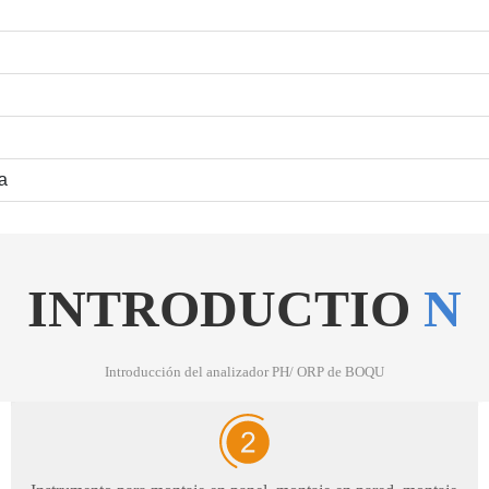
a
INTRODUCTIO
N
Introducción del analizador PH/ ORP de BOQU