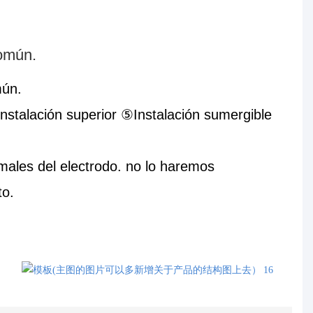
omún.
mún.
nstalación superior ⑤Instalación sumergible
rmales del electrodo. no lo haremos
to.