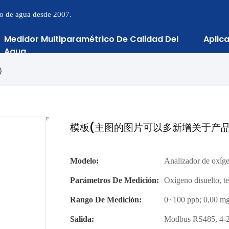
to de agua desde 2007.
Medidor Multiparamétrico De Calidad Del
Aplic
Agua
）
模板(主图的图片可以多新增关于产
Modelo:
Analizador de oxíg
Parámetros De Medición:
Oxígeno disuelto, t
Rango De Medición:
0~100 ppb; 0,00 mg
Salida:
Modbus RS485, 4-