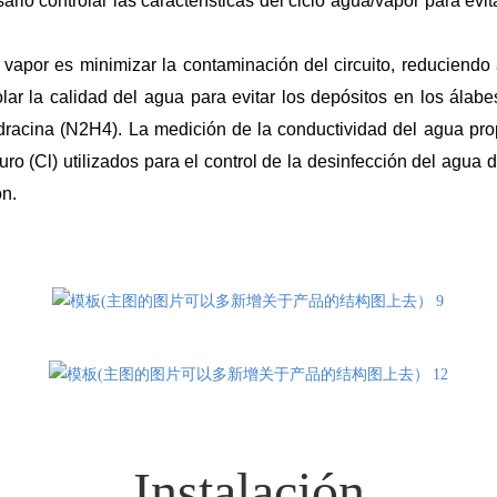
o controlar las características del ciclo agua/vapor para evit
el vapor es minimizar la contaminación del circuito, reduciend
ar la calidad del agua para evitar los depósitos en los álabes 
idracina (N2H4). La medición de la conductividad del agua prop
ruro (Cl) utilizados para el control de la desinfección del agua 
ón.
Instalación