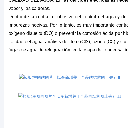
CALIDAD DEL AGUA. En las centrales eléctricas es necesari
vapor y las calderas.
Dentro de la central, el objetivo del control del agua y d
impurezas nocivas. Por lo tanto, es muy importante control
oxígeno disuelto (DO) o prevenir la corrosión ácida por h
calidad del agua, análisis de cloro (Cl2), ozono (O3) y clo
fugas de agua de refrigeración. en la etapa de condensaci