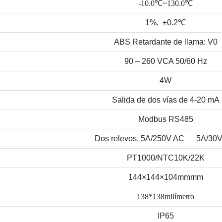
-10.0℃~130.0℃
1%, ±0.2℃
ABS Retardante de llama: V0
90 – 260 VCA 50/60 Hz
4W
Salida de dos vías de 4-20 mA
Modbus RS485
Dos relevos,
5A/250V AC 5A/30
PT1000/NTC10K/22K
144×144×104mmmm
138*138milímetro
IP65