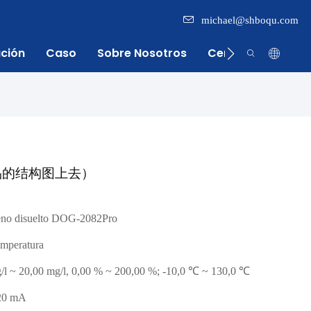
michael@shboqu.com
ación
Caso
Sobre Nosotros
Centro De Inform
品的结构图上去）
eno disuelto DOG-2082Pro
emperatura
/l ~ 20,00 mg/l, 0,00 % ~ 200,00 %; -10,0 ℃ ~ 130,0 ℃
20 mA