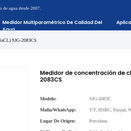
to de agua desde 2007.
Medidor Multiparamétrico De Calidad Del
Aplic
Agua
a (NaCL) SJG-2083CS
Medidor de concentración de cl
2083CS
Modelo:
SJG-2083C
Mafia/WhatsApp:
T/T, HSBC, Paypal, 
Lugar De Origen:
Porcelana