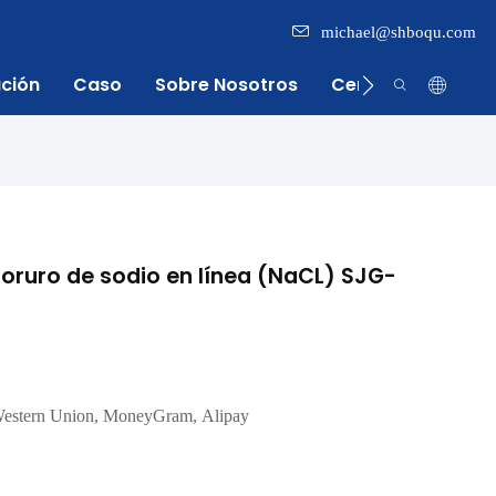
michael@shboqu.com
ación
Caso
Sobre Nosotros
Centro De Inform
oruro de sodio en línea (NaCL) SJG-
Western Union, MoneyGram, Alipay