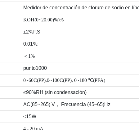
Medidor de concentración de cloruro de sodio en l
KOH(0~20.00)%)%
±2%F.S
0.01%;
＜1%
punto1000
0~60C(PP),0~100C(PP), 0~180 ℃(PFA)
≤90%RH (sin condensación)
AC(85~265) V，
Frecuencia (45~65)Hz
≤15W
4 - 20 mA