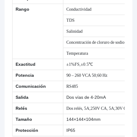
Rango
Conductividad
TDS
Salinidad
Concentración de cloruro de sodio (NaCl
Temperatura
Exactitud
±1%FS,±0.5℃
Potencia
90 – 260 VCA 50;60 Hz
Comunicación
RS485
Salida
Dos vías de 4-20mA
Relés
Dos relés, 5A;250V CA, 5A;30V CC
Tamaño
144×144×104mm
Protección
IP65