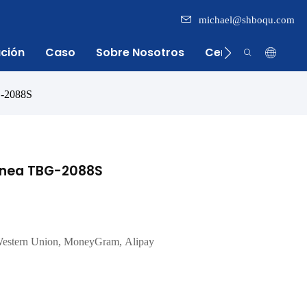
michael@shboqu.com
ación
Caso
Sobre Nosotros
Centro De Inform
BG-2088S
línea TBG-2088S
Western Union, MoneyGram, Alipay