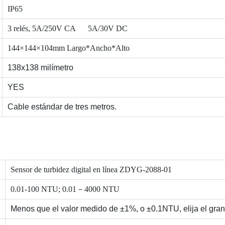
IP65
3 relés, 5A/250V CA 5A/30V DC
144×144×104mm Largo*Ancho*Alto
138x138 milímetro
YES
Cable estándar de tres metros.
Sensor de turbidez digital en línea ZDYG-2088-01
0.01-100 NTU; 0.01－4000 NTU
Menos que el valor medido de ±1%, o ±0.1NTU, elija el gra