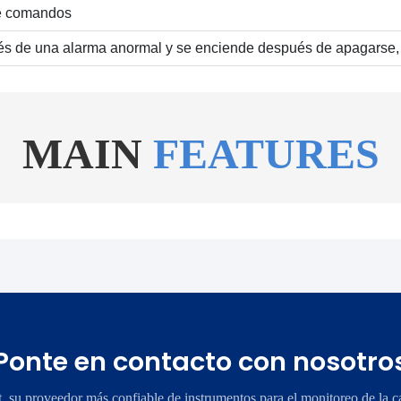
 de comandos
s de una alarma anormal y se enciende después de apagarse, e
MAIN
FEATURES
Ponte en contacto con nosotro
su proveedor más confiable de instrumentos para el monitoreo de la ca