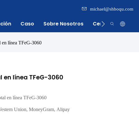
michael@shboqu.com
ación
Caso
Sobre Nosotros
Centro De Inform
al en línea TFeG-3060
al en línea TFeG-3060
total en línea TFeG-3060
Western Union, MoneyGram, Alipay