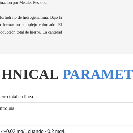
minación por Metales Pesados.
clorhidrato de hidrogenamina. Bajo la
ra formar un complejo coloreado. El
roducción total de hierro. La cantidad
CHNICAL
PARAMET
ro total en línea
ntrolina
 ≤±0,02 mg/L cuando <0,2 mg/L