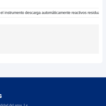
l instrumento descarga automáticamente reactivos residuales 
s
lidad del agua. Le