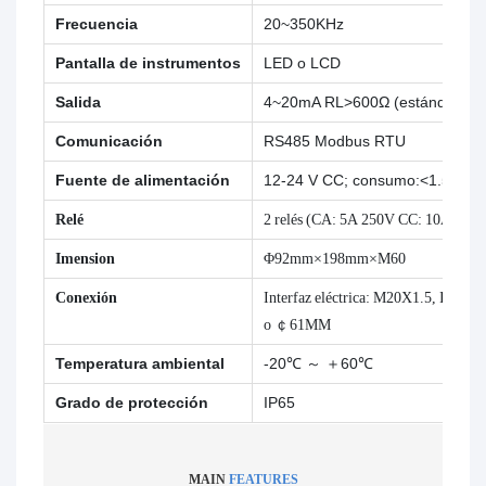
Frecuencia
20~350KHz
Pantalla de instrumentos
LED o LCD
Salida
4~20mA RL>600Ω (estándar), 
Comunicación
RS485 Modbus RTU
Fuente de alimentación
12-24 V CC; consumo:<1.5W
Relé
2 relés (CA: 5A 250V CC: 10A 24V)
Imension
Φ92mm×198mm×M60
Conexión
Interfaz eléctrica: M20X1.5, Instal
o ￠61MM
Temperatura ambiental
-20℃ ～ ＋60℃
Grado de protección
IP65
MAIN
FEATURES