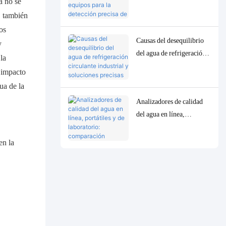
a no se
equipos para la detección
, también
precisa de parámetros
os
traza de baja
Causas del desequilibrio
concentración en la
y
del agua de refrigeración
calidad del agua.
la
circulante industrial y
n impacto
soluciones precisas de
ua de la
control y monitorización.
Analizadores de calidad
del agua en línea,
portátiles y de laboratorio:
comparación completa y
casos de uso.