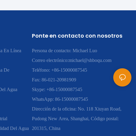
Ponte en contacto con nosotros
a En Línea
Persona de contacto: Michael Luo
Correo electrónico:
michael@shboqu.com
ua De
Teléfono: +86-15000087545
Fax: 86-021-20981909
 Del Agua
Skype: +86-15000087545
WhatsApp: 86-15000087545
Dirección de la oficina: No. 118 Xiuyan Road,
rial
Pudong New Area, Shanghai, Código postal:
lidad Del Agua
201315, China