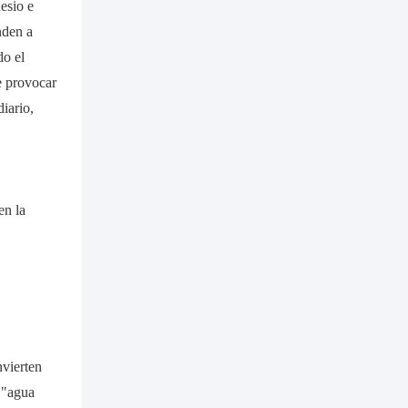
esio e
nden a
do el
e provocar
diario,
nvierten
 "agua