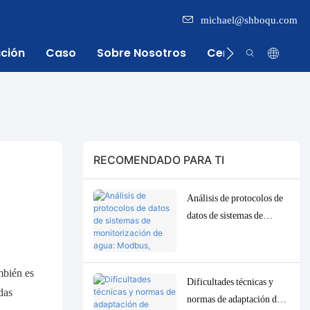
michael@shboqu.com
ación
Caso
Sobre Nosotros
Centro De Inform
RECOMENDADO PARA TI
Análisis de protocolos de
datos de sistemas de
monitorización de agua:
Modbus, RS485, MQTT.
Soluciones de adaptación
mbién es
Dificultades técnicas y
y depuración.
das
normas de adaptación de