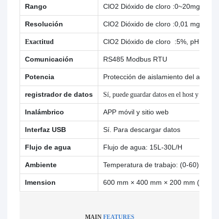
Rango
ClO2
Dióxido de cloro
:0~20mg/L, pH
Resolución
ClO2
Dióxido de cloro
:0,01 mg/L, p
Exactitud
ClO2
Dióxido de cloro
:5%, pH:
1%,
Comunicación
RS485 Modbus RTU
Potencia
Protección de aislamiento del acopla
registrador de datos
Sí, puede guardar datos en el host y en la n
Inalámbrico
APP móvil y sitio web
Interfaz USB
Sí. Para descargar datos
Flujo de agua
Flujo de agua: 15L-30L/H
Ambiente
Temperatura de trabajo: (0-60) ℃
Imension
600 mm × 400 mm × 200 mm (alto × 
MAIN
FEATURES