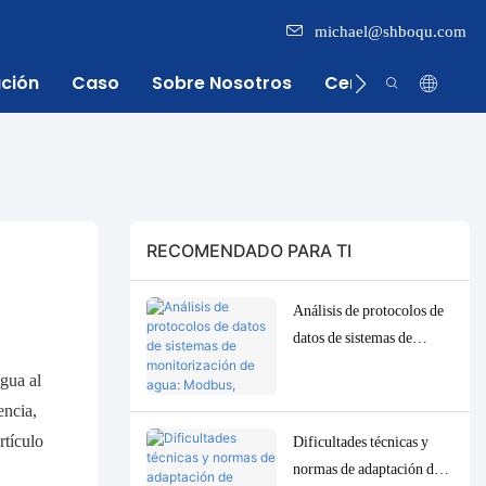
michael@shboqu.com
ación
Caso
Sobre Nosotros
Centro De Inform
RECOMENDADO PARA TI
Análisis de protocolos de
datos de sistemas de
monitorización de agua:
gua al
Modbus, RS485, MQTT.
encia,
Soluciones de adaptación
rtículo
Dificultades técnicas y
y depuración.
normas de adaptación de