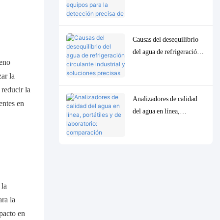
equipos para la detección
precisa de parámetros
traza de baja
Causas del desequilibrio
concentración en la
del agua de refrigeración
calidad del agua.
geno
circulante industrial y
ar la
soluciones precisas de
control y monitorización.
reducir la
Analizadores de calidad
entes en
del agua en línea,
portátiles y de laboratorio:
comparación completa y
casos de uso.
 la
ara la
mpacto en