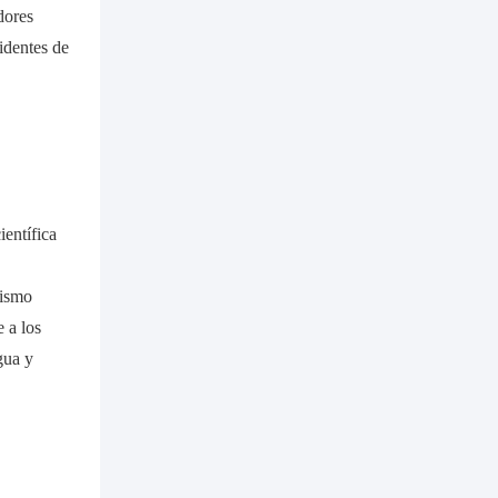
dores
identes de
ientífica
mismo
 a los
gua y