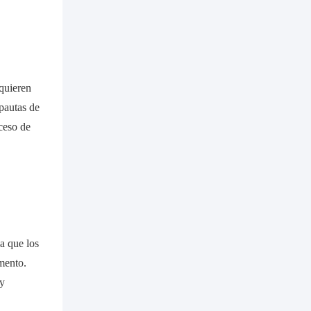
equieren
pautas de
oceso de
a que los
mento.
 y