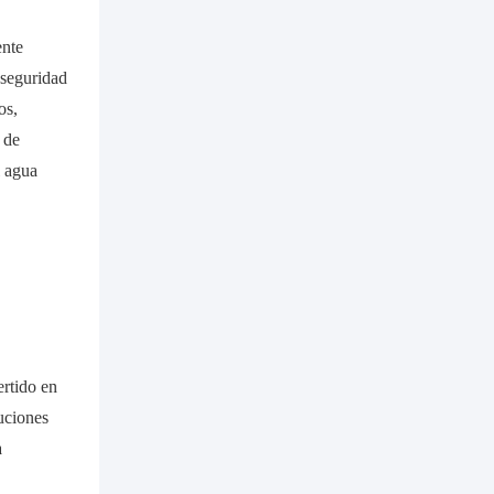
ente
 seguridad
os,
 de
l agua
ertido en
uciones
a