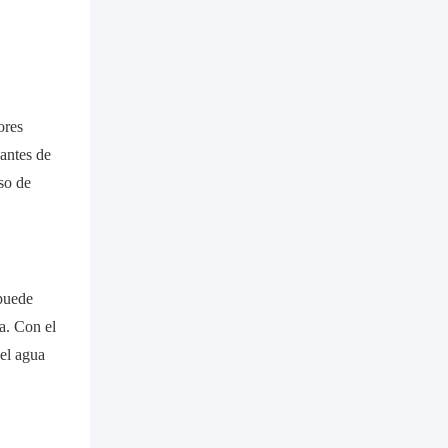
ores
 antes de
so de
 puede
da. Con el
del agua