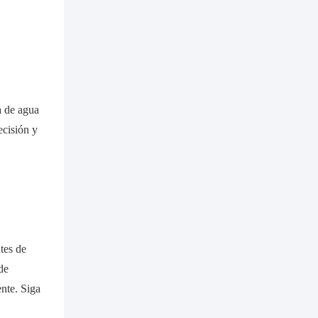
a de agua
ecisión y
tes de
de
nte. Siga