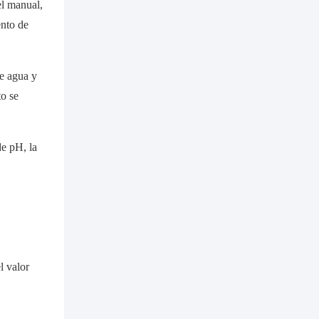
el manual,
ento de
de agua y
to se
de pH, la
l valor