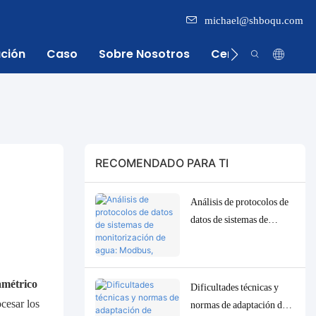
michael@shboqu.com
ación
Caso
Sobre Nosotros
Centro De Inform
RECOMENDADO PARA TI
Análisis de protocolos de
datos de sistemas de
monitorización de agua:
Modbus, RS485, MQTT.
Soluciones de adaptación
métrico
Dificultades técnicas y
y depuración.
ocesar los
normas de adaptación de