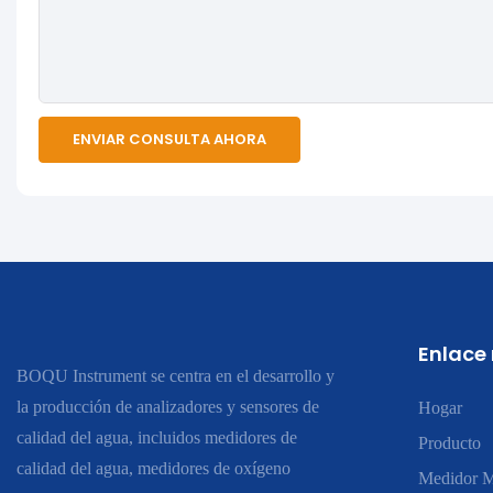
ENVIAR CONSULTA AHORA
Enlace
BOQU Instrument se centra en el desarrollo y
la producción de analizadores y sensores de
Hogar
calidad del agua, incluidos medidores de
Producto
calidad del agua, medidores de oxígeno
Medidor M