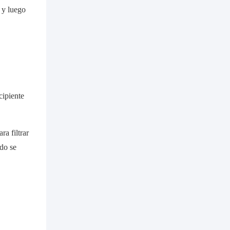
 y luego
cipiente
a filtrar
ido se