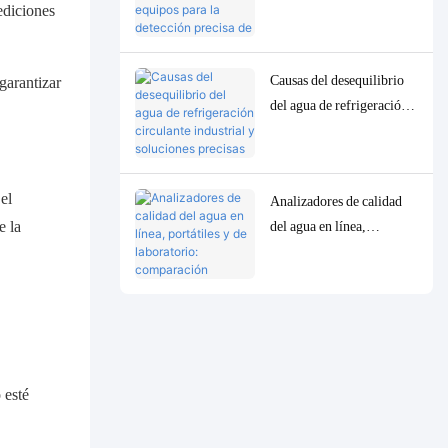
equipos para la detección
ediciones
precisa de parámetros
traza de baja
Causas del desequilibrio
garantizar
concentración en la
del agua de refrigeración
calidad del agua.
circulante industrial y
soluciones precisas de
control y monitorización.
el
Analizadores de calidad
e la
del agua en línea,
portátiles y de laboratorio:
comparación completa y
casos de uso.
 esté