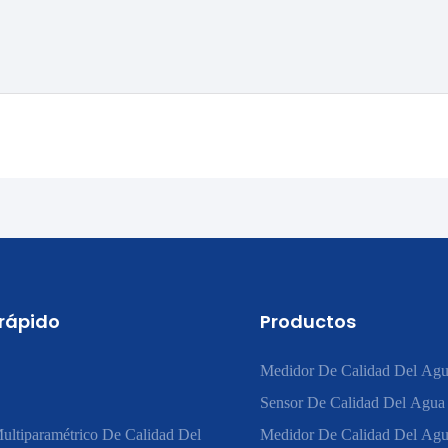
 rápido
Productos
Medidor De Calidad Del Agu
Sensor De Calidad Del Agua
ultiparamétrico De Calidad Del
Medidor De Calidad Del Ag