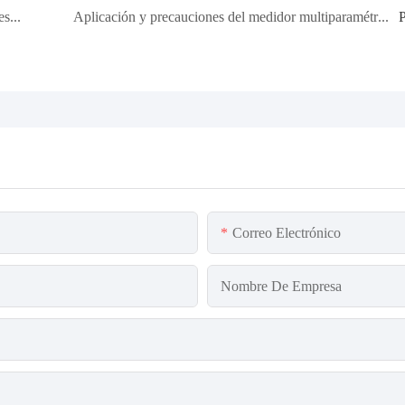
Acerca de los principios y clasificación de los medidores de oxígeno disuelto
Aplicación y precauciones del medidor multiparamétrico de calidad del agua
Correo Electrónico
Nombre De Empresa