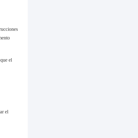
trucciones
umento
 que el
ar el