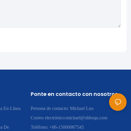
Ponte en contacto con nosotros
a En Línea
Persona de contacto: Michael Luo
Correo electrónico:
michael@shboqu.com
ua De
Teléfono: +86-15000087545