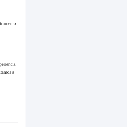
strumento
periencia
vitamos a