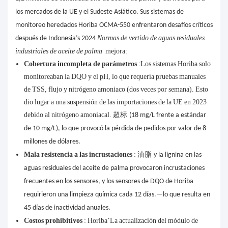
los mercados de la UE y el Sudeste Asiático. Sus sistemas de
monitoreo heredados Horiba OCMA-550 enfrentaron desafíos críticos
Normas de vertido de aguas residuales
después de Indonesia’s 2024
industriales de aceite de palma
mejora:
Cobertura incompleta de parámetros
:Los sistemas Horiba solo
monitoreaban la DQO y el pH, lo que requería pruebas manuales
de TSS, flujo y nitrógeno amoniaco (dos veces por semana). Esto
dio lugar a una suspensión de las importaciones de la UE en 2023
debido al nitrógeno amoniacal.
超标
(18 mg/L frente a estándar
de 10 mg/L), lo que provocó la pérdida de pedidos por valor de 8
millones de dólares.
Mala resistencia a las incrustaciones
:
油脂
y la lignina en las
aguas residuales del aceite de palma provocaron incrustaciones
frecuentes en los sensores, y los sensores de DQO de Horiba
requirieron una limpieza química cada 12 días.—lo que resulta en
45 días de inactividad anuales.
Costos prohibitivos
: Horiba’La actualización del módulo de