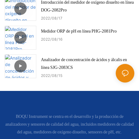
Introducción del medidor de oxígeno disuelto en línea
DOG-2082Pro
2022
08
17
Medidor ORP de pH en línea PHG-2081Pro
2022
08
16
Analizador de concentración de ácidos y álcalis en
línea SJG-2083CS
2022
08
15
BOQU Instrument se centra en el desarrollo y la producción de
analizadores y sensores de calidad del agua, incluidos medidores de calidad
del agua, medidores de oxígeno disuelto, sensores de pH, etc.