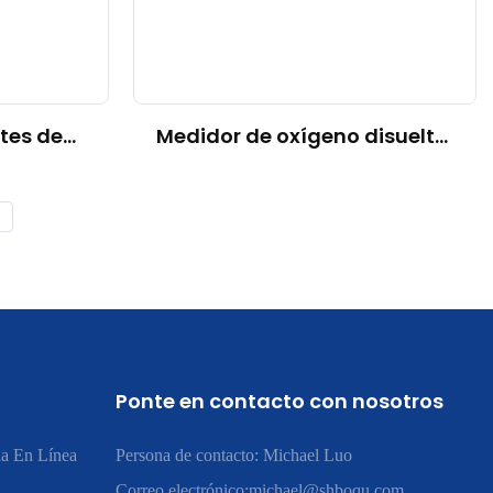
tes de
Medidor de oxígeno disuelto:
dad del
una herramienta crucial para
 con la
medir los niveles de oxígeno
y AI en
en el agua
Ponte en contacto con nosotros
a En Línea
Persona de contacto: Michael Luo
Correo electrónico:
michael@shboqu.com