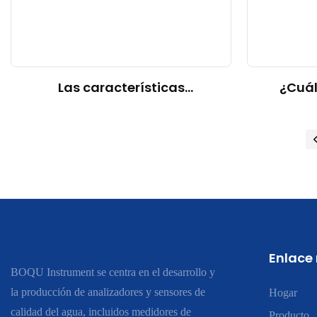
Las características
¿Cuál
principales para buscar en
innovac
analizadores de calidad del
de sens
agua
Enlace
BOQU Instrument se centra en el desarrollo y
la producción de analizadores y sensores de
Hogar
calidad del agua, incluidos medidores de
Producto