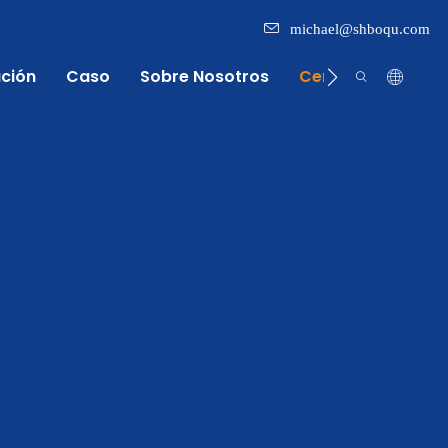
michael@shboqu.com
ación
Caso
Sobre Nosotros
Centro De Inform