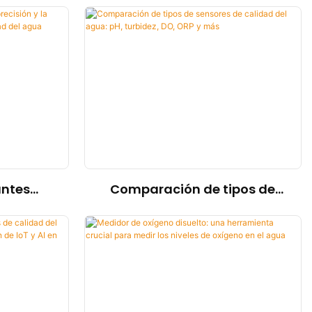
Caso de
de la calidad del agua en
edidor
piscinas de los EAU.
ntración
2083CS
de ácido
antes
Comparación de tipos de
ón y la
sensores de calidad del agua:
edidores
pH, turbidez, DO, ORP y más
agua