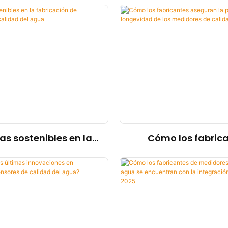
egir la mejor opción
semiconductores: 
aplicación del m
inductivo de conce
ácido-base SJG-
para la detección 
fluorhídrico
as sostenibles en la
Cómo los fabric
ción de analizadores
aseguran la precisi
calidad del agua
longevidad de los m
de calidad del 