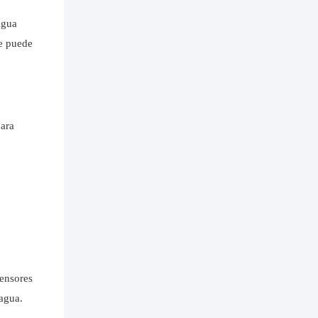
agua
ue puede
para
sensores
 agua.