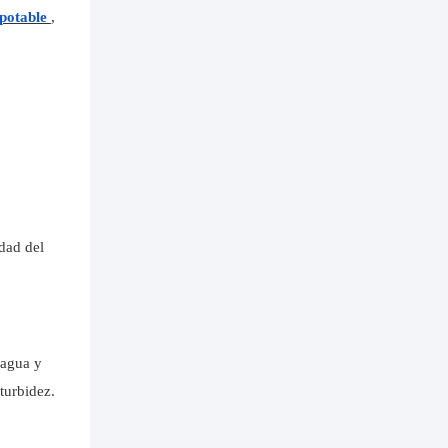
 potable
,
idad del
 agua y
turbidez.