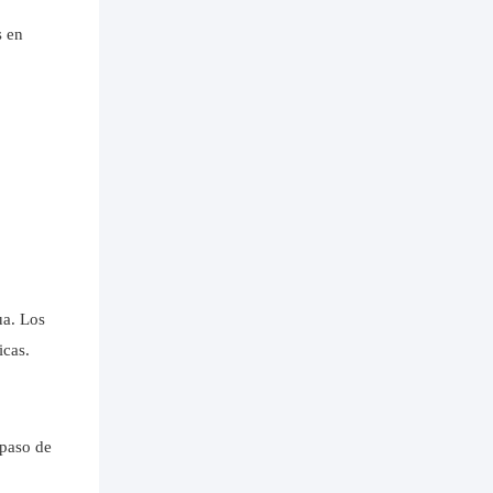
s en
ua. Los
icas.
 paso de