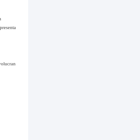
n
epresenta
volucran