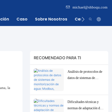
michael@shboqu.com
ación
Caso
Sobre Nosotros
Centro De Inform
RECOMENDADO PARA TI
Análisis de protocolos de
datos de sistemas de
monitorización de agua:
ana, la
Modbus, RS485, MQTT.
Soluciones de adaptación
Dificultades técnicas y
y depuración.
normas de adaptación de