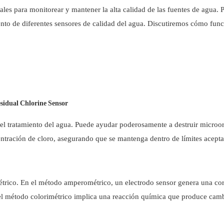
les para monitorear y mantener la alta calidad de las fuentes de agua. P
nto de diferentes sensores de calidad del agua. Discutiremos cómo fun
 el tratamiento del agua. Puede ayudar poderosamente a destruir micro
entración de cloro, asegurando que se mantenga dentro de límites acept
trico. En el método amperométrico, un electrodo sensor genera una cor
e el método colorimétrico implica una reacción química que produce cam