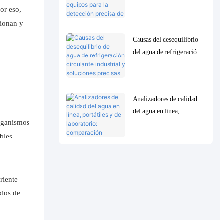
equipos para la detección
or eso,
precisa de parámetros
cionan y
traza de baja
Causas del desequilibrio
concentración en la
del agua de refrigeración
calidad del agua.
circulante industrial y
soluciones precisas de
control y monitorización.
Analizadores de calidad
del agua en línea,
organismos
portátiles y de laboratorio:
comparación completa y
ables.
casos de uso.
riente
bios de