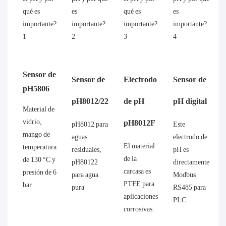
Sensor de
Sensor de
Electrodo
Sensor de
pH5806
pH8012/22
de pH
pH digital
Material de
vidrio,
pH8012F
pH8012 para
Este
mango de
aguas
electrodo de
El material
temperatura
residuales,
pH es
de la
de 130 °C y
pH80122
directamente
carcasa es
presión de 6
para agua
Modbus
PTFE para
bar.
pura
RS485 para
aplicaciones
PLC.
corrosivas.