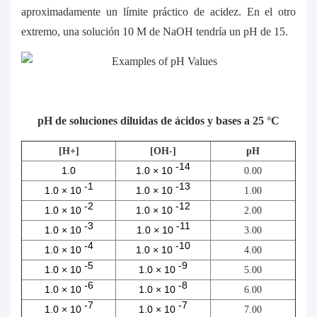
aproximadamente un límite práctico de acidez. En el otro
extremo, una solución 10 M de NaOH tendría un pH de 15.
pH de soluciones diluidas de ácidos y bases a 25 °C
[H+]
[OH-]
pH
-14
1.0
1.0 × 10
0.00
-1
-13
1.0 × 10
1.0 × 10
1.00
-2
-12
1.0 × 10
1.0 × 10
2.00
-3
-11
1.0 × 10
1.0 × 10
3.00
-4
-10
1.0 × 10
1.0 × 10
4.00
-5
-9
1.0 × 10
1.0 × 10
5.00
-6
-8
1.0 × 10
1.0 × 10
6.00
-7
-7
1.0 × 10
1.0 × 10
7.00