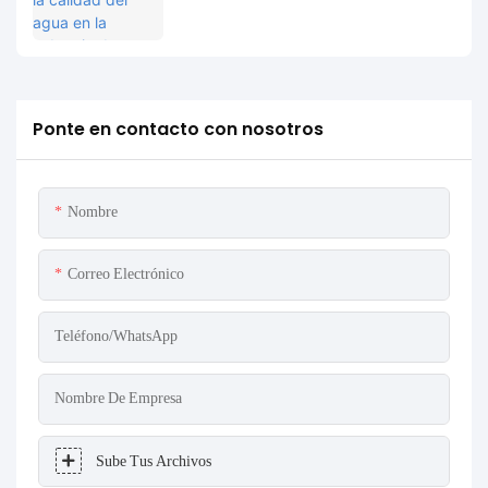
petróleo de Indonesia: el sistema MPG-6099
ayuda al proyecto Spare a lograr protección
ambiental y mejora de la eficiencia.
Ponte en contacto con nosotros
Nombre
Correo Electrónico
Teléfono/WhatsApp
Nombre De Empresa
Sube Tus Archivos