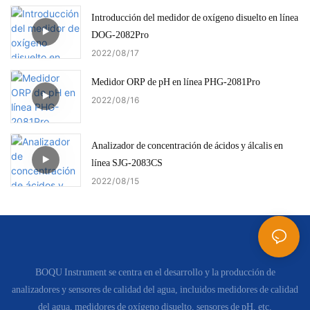
Introducción del medidor de oxígeno disuelto en línea
DOG-2082Pro
2022
08
17
Medidor ORP de pH en línea PHG-2081Pro
2022
08
16
Analizador de concentración de ácidos y álcalis en
línea SJG-2083CS
2022
08
15
BOQU Instrument se centra en el desarrollo y la producción de
analizadores y sensores de calidad del agua, incluidos medidores de calidad
del agua, medidores de oxígeno disuelto, sensores de pH, etc.