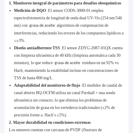
1. Monitoreo integral de parámetros para desafíos oleoquímicos
Medición de DQO
:El sensor CODS-3000-01 emplea
espectrofotometría de longitud de onda dual UV-Vis (254 nm/546
nm) con
algoritmos de compensación de
grasa de aceite
interferencias, reduciendo los errores de los compuestos lipídicos a
≤±3%.
Diseño antiadherente TSS
:El sensor ZDYG-2087-01QX cuenta
con limpieza ultrasónica de 40 kHz (limpieza automática cada 30
minutos), lo que reduce
residuos en un 92% vs.
grasa de aceite
Hach, manteniendo la estabilidad incluso en concentraciones de
TSS de hasta 800 mg/L.
Adaptabilidad del monitoreo de flujo
:El medidor de caudal de
canal abierto BQ-OCFM utiliza un canal Parshall + una sonda
ultrasónica sin contacto, lo que elimina los problemas de
acumulación de grasa en los vertederos tradicionales (±2% de
precisión frente a. Hach’s ±5%).
2. Mayor durabilidad en condiciones extremas
Los sensores cuentan con carcasas de PVDF (fluoruro de