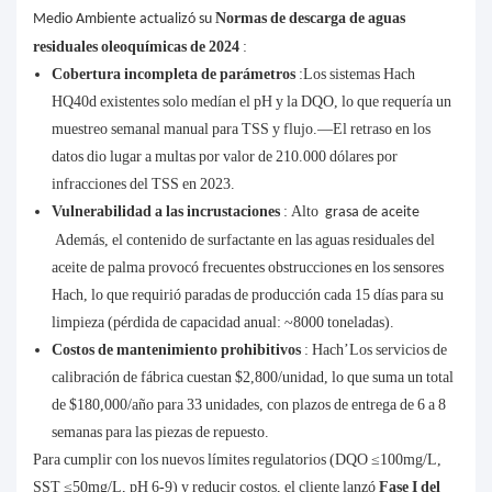
Normas de descarga de aguas
Medio Ambiente actualizó su
residuales oleoquímicas de 2024
:
Cobertura incompleta de parámetros
:Los sistemas Hach
HQ40d existentes solo medían el pH y la DQO, lo que requería un
muestreo semanal manual para TSS y flujo.—El retraso en los
datos dio lugar a multas por valor de 210.000 dólares por
infracciones del TSS en 2023.
Vulnerabilidad a las incrustaciones
: Alto
grasa de aceite
Además, el contenido de surfactante en las aguas residuales del
aceite de palma provocó frecuentes obstrucciones en los sensores
Hach, lo que requirió paradas de producción cada 15 días para su
limpieza (pérdida de capacidad anual: ~8000 toneladas).
Costos de mantenimiento prohibitivos
: Hach’Los servicios de
calibración de fábrica cuestan $2,800/unidad, lo que suma un total
de $180,000/año para 33 unidades, con plazos de entrega de 6 a 8
semanas para las piezas de repuesto.
Para cumplir con los nuevos límites regulatorios (DQO ≤100mg/L,
SST ≤50mg/L, pH 6-9) y reducir costos, el cliente lanzó
Fase I del