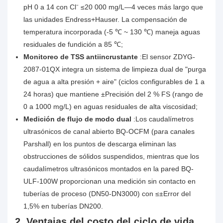
pH 0 a 14 con Cl⁻ ≤20 000 mg/L—4 veces más largo que
las unidades Endress+Hauser. La compensación de
temperatura incorporada (-5 ℃ ~ 130 ℃) maneja aguas
residuales de fundición a 85 ℃;
Monitoreo de TSS antiincrustante
:El sensor ZDYG-
2087-01QX integra un sistema de limpieza dual de "purga
de agua a alta presión + aire" (ciclos configurables de 1 a
24 horas) que mantiene ±Precisión del 2 % FS (rango de
0 a 1000 mg/L) en aguas residuales de alta viscosidad;
Medición de flujo de modo dual
:Los caudalímetros
ultrasónicos de canal abierto BQ-OCFM (para canales
Parshall) en los puntos de descarga eliminan las
obstrucciones de sólidos suspendidos, mientras que los
caudalímetros ultrasónicos montados en la pared BQ-
ULF-100W proporcionan una medición sin contacto en
tuberías de proceso (DN50-DN3000) con ≤±Error del
1,5% en tuberías DN200.
2. Ventajas del costo del ciclo de vida