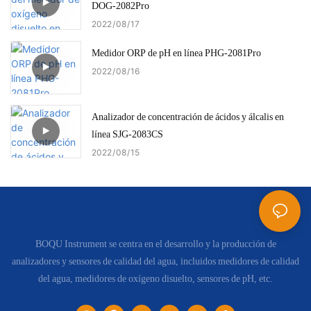
DOG-2082Pro
2022
08
17
Medidor ORP de pH en línea PHG-2081Pro
2022
08
16
Analizador de concentración de ácidos y álcalis en
línea SJG-2083CS
2022
08
15
BOQU Instrument se centra en el desarrollo y la producción de
analizadores y sensores de calidad del agua, incluidos medidores de calidad
del agua, medidores de oxígeno disuelto, sensores de pH, etc.