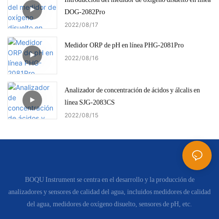
DOG-2082Pro
2022
08
17
Medidor ORP de pH en línea PHG-2081Pro
2022
08
16
Analizador de concentración de ácidos y álcalis en
línea SJG-2083CS
2022
08
15
BOQU Instrument se centra en el desarrollo y la producción de
analizadores y sensores de calidad del agua, incluidos medidores de calidad
del agua, medidores de oxígeno disuelto, sensores de pH, etc.