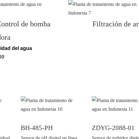
ontrol de bomba
Filtración de a
dora
idad del agua
99
BH-485-PH
ZDYG-2088-01
sidual
Sensor de pH digital en línea
Sensor de turbidez digit