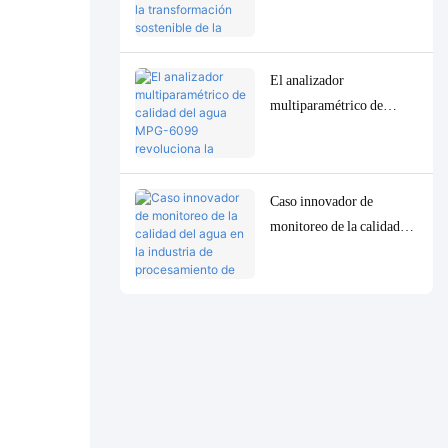
6099 impulsa la
transformación sostenible
de la industria de la pulpa
El analizador
de celulosa en Indonesia.
multiparamétrico de
calidad del agua MPG-
6099 revoluciona la
industria del petróleo y el
Caso innovador de
gas en Indonesia.
monitoreo de la calidad
del agua en la industria de
procesamiento de petróleo
de Indonesia: el sistema
MPG-6099 ayuda al
proyecto Spare a lograr
protección ambiental y
mejora de la eficiencia.