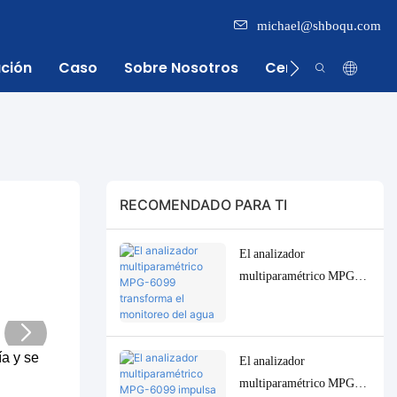
michael@shboqu.com
ación
Caso
Sobre Nosotros
Centro De Inform
RECOMENDADO PARA TI
El analizador
multiparamétrico MPG-
6099 transforma el
monitoreo del agua para la
industria del aceite de
a y se
El analizador
palma de Indonesia.
multiparamétrico MPG-