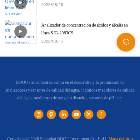
2022
08
16
Analizador de concentración de ácidos y álcalis en
línea SJG-2083CS
2022
08
15
BOQU Instrument se centra en el desarrollo y la producción de
analizadores y sensores de calidad del agua, incluidos medidores de calidad
del agua, medidores de oxígeno disuelto, sensores de pH, etc.
Copyright © 2026 Shanghai BOQU Instrument Co.,Ltd |
Mapa del sitio