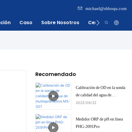
michael@shboqu.com
ación
Caso
Sobre Nosotros
Centro De Inform
Recomendado
Calibración de OD en la sonda
de calidad del agua de
mutilaprámetros MS-301
2022
09
22
Medidor ORP de pH en línea
PHG-2091Pro