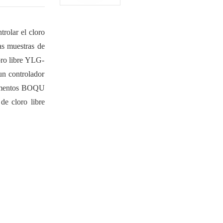
trolar el cloro
ras muestras de
oro libre YLG-
un controlador
trumentos BOQU
de cloro libre