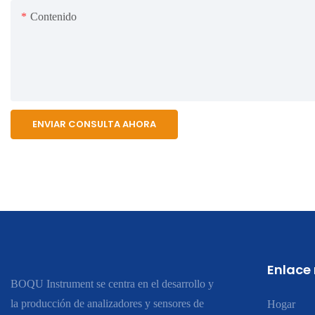
Contenido
ENVIAR CONSULTA AHORA
Enlace
BOQU Instrument se centra en el desarrollo y
la producción de analizadores y sensores de
Hogar