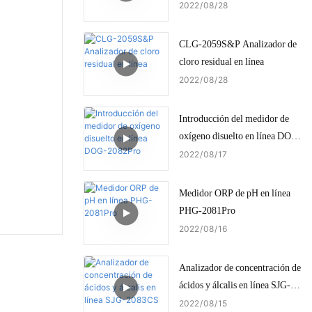
2022
08
28
CLG-2059S&P Analizador de
cloro residual en línea
2022
08
28
Introducción del medidor de
oxígeno disuelto en línea DOG-
2082Pro
2022
08
17
Medidor ORP de pH en línea
PHG-2081Pro
2022
08
16
Analizador de concentración de
ácidos y álcalis en línea SJG-
2083CS
2022
08
15