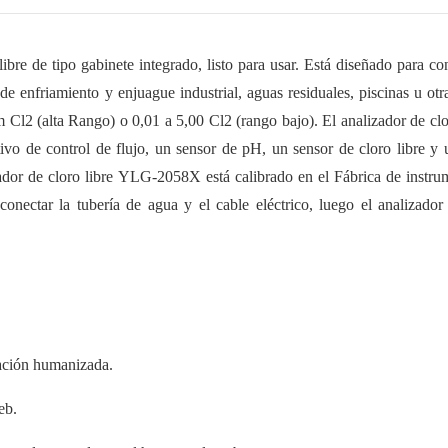
re de tipo gabinete integrado, listo para usar. Está diseñado para con
 de enfriamiento y enjuague industrial, aguas residuales, piscinas u ot
m Cl2 (alta Rango) o 0,01 a 5,00 Cl2 (rango bajo). El analizador de cl
vo de control de flujo, un sensor de pH, un sensor de cloro libre y 
lizador de cloro libre YLG-2058X está calibrado en el Fábrica de ins
onectar la tubería de agua y el cable eléctrico, luego el analizador 
eración humanizada.
eb.