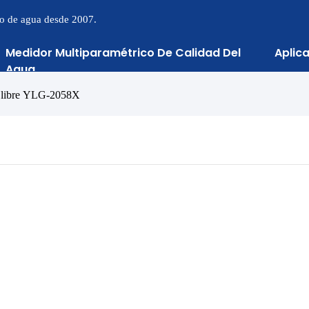
to de agua desde 2007.
Medidor Multiparamétrico De Calidad Del
Aplic
Agua
o libre YLG-2058X